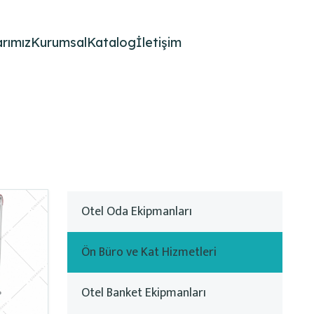
rımız
Kurumsal
Katalog
İletişim
Otel Oda Ekipmanları
Ön Büro ve Kat Hizmetleri
Otel Banket Ekipmanları