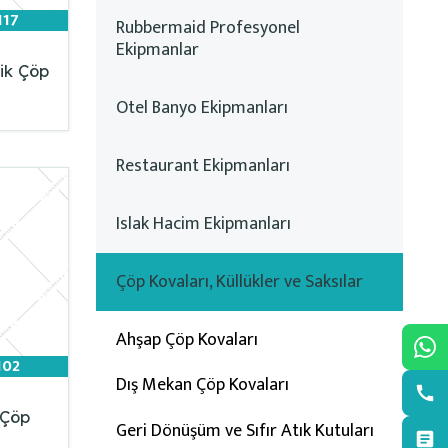
117
Rubbermaid Profesyonel
Ekipmanlar
ik Çöp
Otel Banyo Ekipmanları
Restaurant Ekipmanları
Islak Hacim Ekipmanları
Çöp Kovaları, Küllükler ve Saksılar
Ahşap Çöp Kovaları
102
Dış Mekan Çöp Kovaları
 Çöp
Geri Dönüşüm ve Sıfır Atık Kutuları