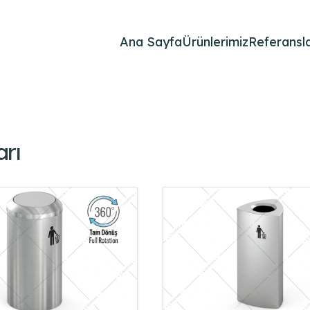
Ana Sayfa
Ürünlerimiz
Referansla
rı