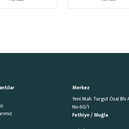
antılar
Merkez
Yeni Mah. Turgut Özal Blv 
iz
No:60/1
arımız
Fethiye / Muğla