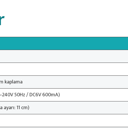
r
om kaplama
0V–240V 50Hz / DC6V 600mA)
a ayarı: 11 cm)