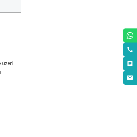
 üzeri
ı