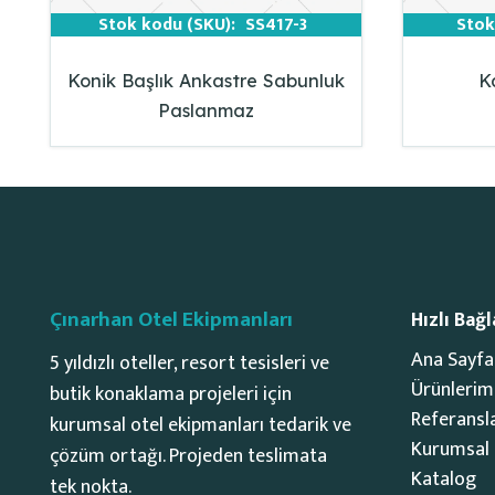
Stok kodu (SKU):
SS417-3
Stok
Konik Başlık Ankastre Sabunluk
K
Paslanmaz
Çınarhan Otel Ekipmanları
Hızlı Bağl
Ana Sayfa
5 yıldızlı oteller, resort tesisleri ve
Ürünlerim
butik konaklama projeleri için
Referansl
kurumsal otel ekipmanları tedarik ve
Kurumsal
çözüm ortağı. Projeden teslimata
Katalog
tek nokta.