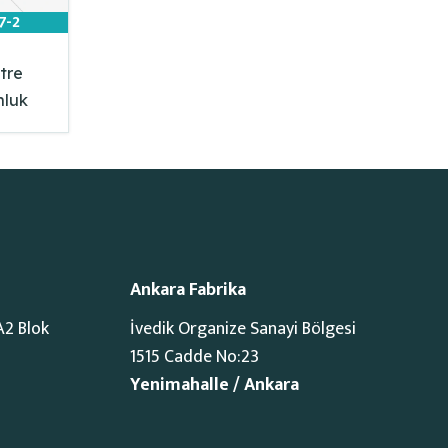
7-2
tre
nluk
Ankara Fabrika
A2 Blok
İvedik Organize Sanayi Bölgesi
1515 Cadde No:23
Yenimahalle / Ankara