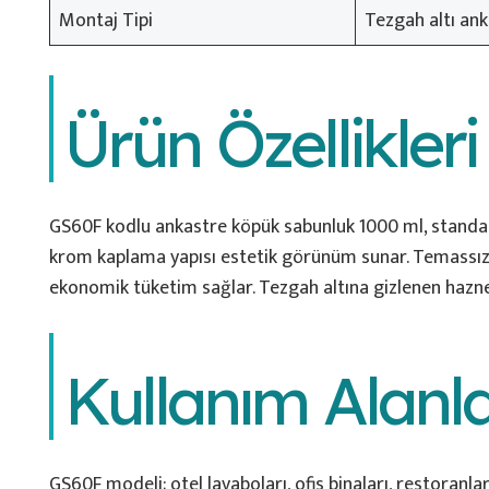
Montaj Tipi
Tezgah altı an
Ürün Özellikleri
GS60F kodlu ankastre köpük sabunluk 1000 ml, standart 
krom kaplama yapısı estetik görünüm sunar. Temassız se
ekonomik tüketim sağlar. Tezgah altına gizlenen hazne
Kullanım Alanla
GS60F modeli; otel lavaboları, ofis binaları, restoranl