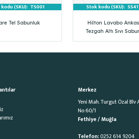
 kodu (SKU):
TS001
Stok kodu (SKU):
SS41
are Tel Sabunluk
Hilton Lavabo Ankas
Tezgah Altı Sıvı Sabu
antılar
Merkez
Yeni Mah. Turgut Özal Blv 
iz
No:60/1
arımız
Fethiye / Muğla
Telefon:
0252 614 9204