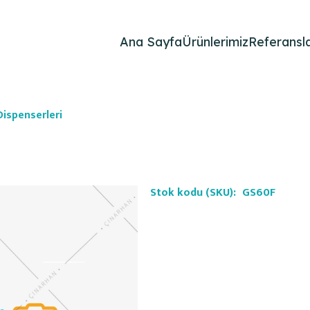
Ana Sayfa
Ürünlerimiz
Referansla
ispenserleri
Stok kodu (SKU):
GS60F