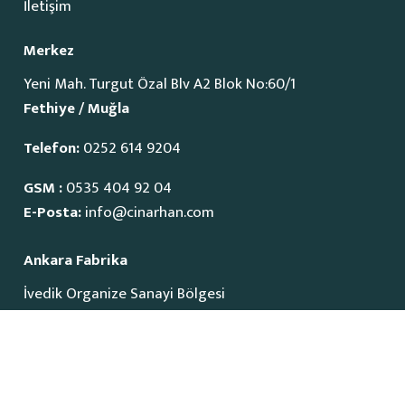
İletişim
Merkez
Yeni Mah. Turgut Özal Blv A2 Blok No:60/1
Fethiye / Muğla
Telefon:
0252 614 9204
GSM :
0535 404 92 04
E-Posta:
info@cinarhan.com
Ankara Fabrika
İvedik Organize Sanayi Bölgesi
1515 Cadde No:23
Yenimahalle / Ankara