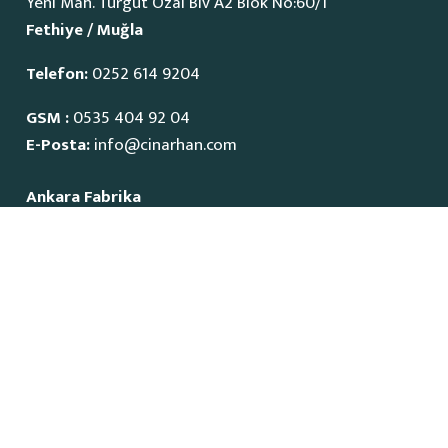
Yeni Mah. Turgut Özal Blv A2 Blok No:60/1
Fethiye / Muğla
Telefon:
0252 614 9204
GSM :
0535 404 92 04
E-Posta:
info@cinarhan.com
Ankara Fabrika
İvedik Organize Sanayi Bölgesi
1515 Cadde No:23
Yenimahalle / Ankara