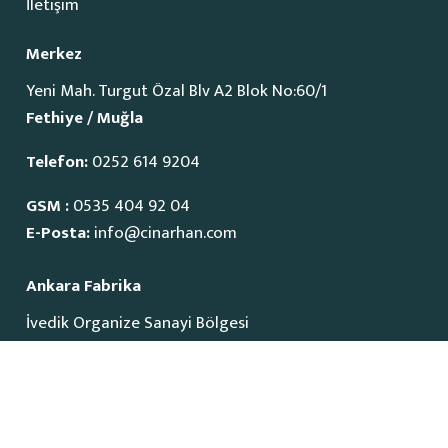
İletişim
Merkez
Yeni Mah. Turgut Özal Blv A2 Blok No:60/1
Fethiye / Muğla
Telefon:
0252 614 9204
GSM :
0535 404 92 04
E-Posta:
info@cinarhan.com
Ankara Fabrika
İvedik Organize Sanayi Bölgesi
1515 Cadde No:23
Yenimahalle / Ankara