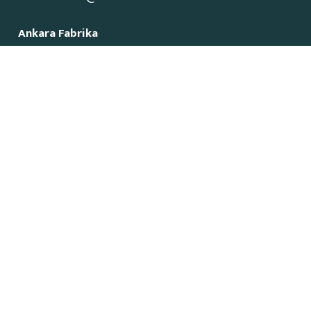
Ankara Fabrika
İvedik Organize Sanayi Bölgesi
1515 Cadde No:23
Yenimahalle / Ankara