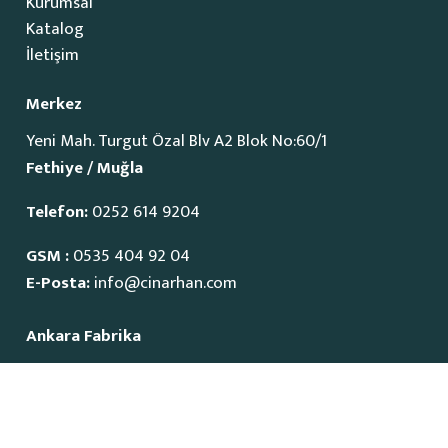
Kurumsal
Katalog
İletişim
Merkez
Yeni Mah. Turgut Özal Blv A2 Blok No:60/1
Fethiye / Muğla
Telefon:
0252 614 9204
GSM :
0535 404 92 04
E-Posta:
info@cinarhan.com
Ankara Fabrika
İvedik Organize Sanayi Bölgesi
1515 Cadde No:23
Yenimahalle / Ankara