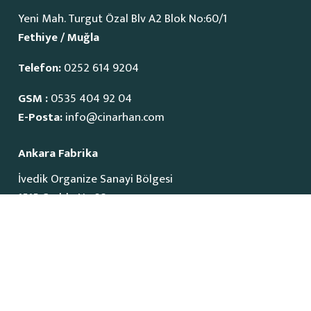
Yeni Mah. Turgut Özal Blv A2 Blok No:60/1
Fethiye / Muğla
Telefon:
0252 614 9204
GSM :
0535 404 92 04
E-Posta:
info@cinarhan.com
Ankara Fabrika
İvedik Organize Sanayi Bölgesi
1515 Cadde No:23
Yenimahalle / Ankara