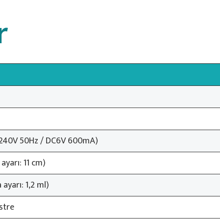
r
V–240V 50Hz / DC6V 600mA)
ayarı: 11 cm)
 ayarı: 1,2 ml)
stre