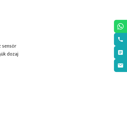
z sensör
üşük dozaj