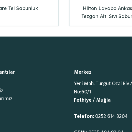
are Tel Sabunluk
Hilton Lavabo Ankas
Tezgah Altı Sıvı Sabu
antılar
Merkez
Yeni Mah. Turgut Özal Blv 
iz
No:60/1
arımız
Fethiye / Muğla
Telefon:
0252 614 9204