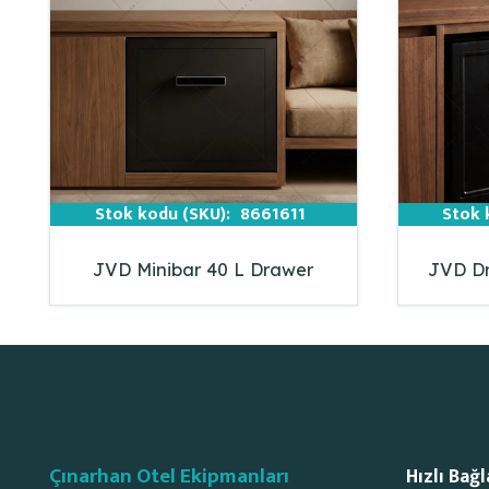
Stok kodu (SKU):
8661611
Stok 
JVD Minibar 40 L Drawer
JVD Dr
Çınarhan Otel Ekipmanları
Hızlı Bağl