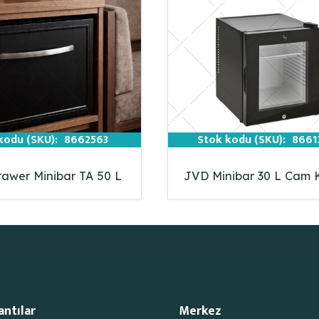
kodu (SKU):
8662563
Stok kodu (SKU):
8661
awer Minibar TA 50 L
JVD Minibar 30 L Cam
antılar
Merkez