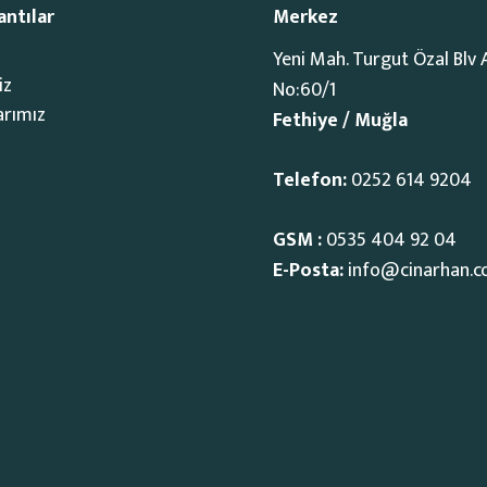
antılar
Merkez
Yeni Mah. Turgut Özal Blv 
iz
No:60/1
arımız
Fethiye / Muğla
Telefon:
0252 614 9204
GSM :
0535 404 92 04
E-Posta:
info@cinarhan.