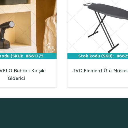
kodu (SKU):
8661775
Stok kodu (SKU):
8662
ELO Buharlı Kırışık
JVD Element Ütü Masası
Giderici