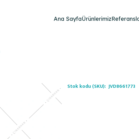
Ana Sayfa
Ürünlerimiz
Referansla
ı
Stok kodu (SKU):
JVD8661773