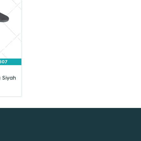
507
 Siyah