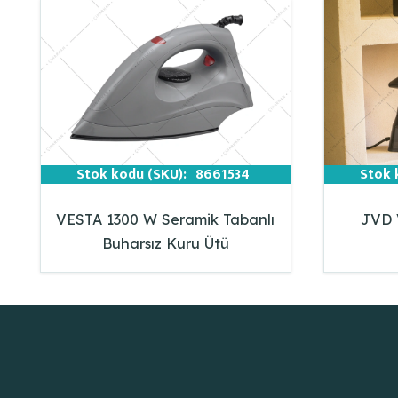
Stok kodu (SKU):
8661534
Stok 
VESTA 1300 W Seramik Tabanlı
JVD V
Buharsız Kuru Ütü