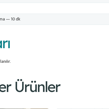
ma — 10 dk
rı
anılır.
er Ürünler