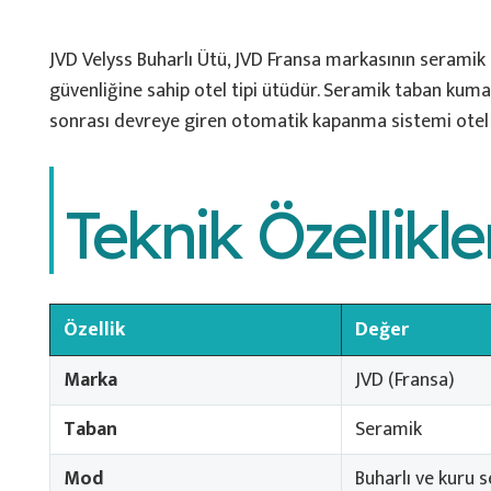
JVD Velyss Buharlı Ütü, JVD Fransa markasının serami
güvenliğine sahip otel tipi ütüdür. Seramik taban kum
sonrası devreye giren otomatik kapanma sistemi otel y
Teknik Özellikle
Özellik
Değer
Marka
JVD (Fransa)
Taban
Seramik
Mod
Buharlı ve kuru 