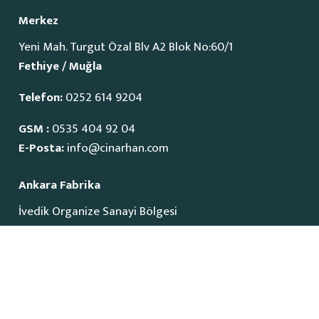
Merkez
Yeni Mah. Turgut Özal Blv A2 Blok No:60/1
Fethiye / Muğla
Telefon:
0252 614 9204
GSM :
0535 404 92 04
E-Posta:
info@cinarhan.com
Ankara Fabrika
İvedik Organize Sanayi Bölgesi
1515 Cadde No:23
Yenimahalle / Ankara