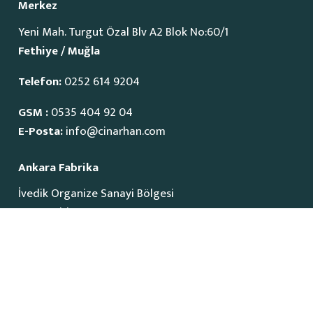
Merkez
Yeni Mah. Turgut Özal Blv A2 Blok No:60/1
Fethiye / Muğla
Telefon:
0252 614 9204
GSM :
0535 404 92 04
E-Posta:
info@cinarhan.com
Ankara Fabrika
İvedik Organize Sanayi Bölgesi
1515 Cadde No:23
Yenimahalle / Ankara