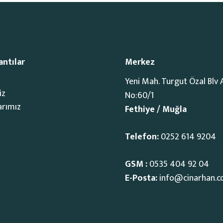
antılar
Merkez
Yeni Mah. Turgut Özal Blv 
iz
No:60/1
arımız
Fethiye / Muğla
Telefon:
0252 614 9204
GSM :
0535 404 92 04
E-Posta:
info@cinarhan.