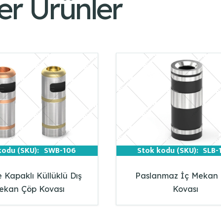
er Ürünler
kodu (SKU):
SWB-106
Stok kodu (SKU):
SLB-
Kapaklı Küllüklü Dış
Paslanmaz İç Mekan
ekan Çöp Kovası
Kovası