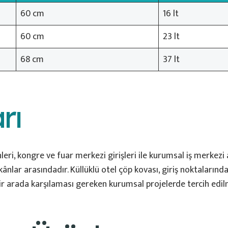
60 cm
16 lt
60 cm
23 lt
68 cm
37 lt
rı
leri, kongre ve fuar merkezi girişleri ile kurumsal iş merkezi
ânlar arasındadır. Küllüklü otel çöp kovası, giriş noktalarınd
 bir arada karşılaması gereken kurumsal projelerde tercih edil