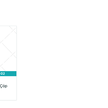
102
 Çöp