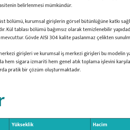
asitenin belirlenmesi mümkündür.
 üst bölümü, kurumsal girişlerin görsel bütünlüğüne katkı sağ
. Kül tablası bölümü bağımsız olarak temizlenebilir yapıdadı
mevcuttur. Gövde AISI 304 kalite paslanmaz çelikten sunulm
erkezi girişleri ve kurumsal iş merkezi girişleri bu modelin y
da hem sigara izmariti hem genel atık toplama işlevini karşıl
arda pratik bir çözüm oluşturmaktadır.
r
Yükseklik
Hacim