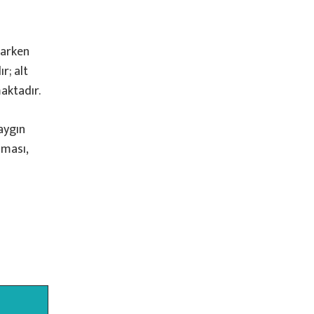
larken
r; alt
aktadır.
aygın
aması,