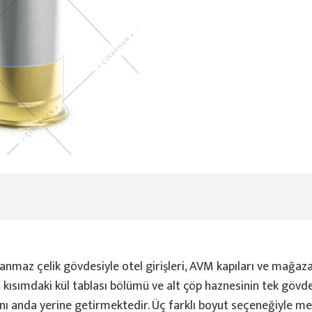
lanmaz çelik gövdesiyle otel girişleri, AVM kapıları ve mağaza
st kısımdaki kül tablası bölümü ve alt çöp haznesinin tek gövd
ynı anda yerine getirmektedir. Üç farklı boyut seçeneğiyle m