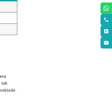
 ana
a tek
mektedir.