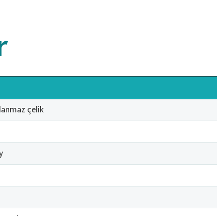
r
lanmaz çelik
y