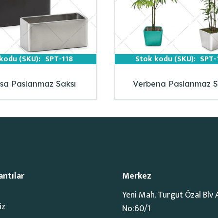
kodu (SKU):
SPT-118
Stok kodu (SKU):
SPT-
sa Paslanmaz Saksı
Verbena Paslanmaz S
antılar
Merkez
Yeni Mah. Turgut Özal Blv 
iz
No:60/1