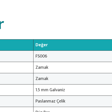
r
Değer
FS006
Zamak
Zamak
1.5 mm Galvaniz
Paslanmaz Çelik