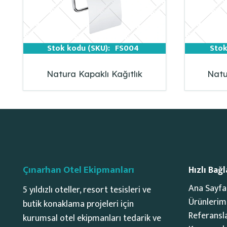
Stok kodu (SKU):
FS004
Stok
Natura Kapaklı Kağıtlık
Natu
Çınarhan Otel Ekipmanları
Hızlı Bağl
Ana Sayfa
5 yıldızlı oteller, resort tesisleri ve
Ürünlerim
butik konaklama projeleri için
Referansl
kurumsal otel ekipmanları tedarik ve