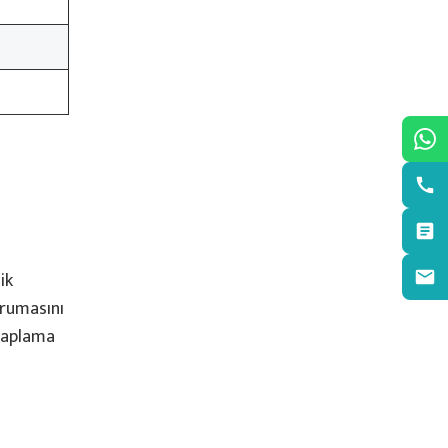
ik
urumasını
 kaplama