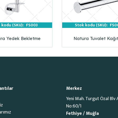
 kodu (SKU):
FS003
Stok kodu (SKU):
FS0
ra Yedek Bekletme
Natura Tuvalet Kağıt
antılar
Merkez
Yeni Mah. Turgut Özal Blv 
iz
No:60/1
arımız
Fethiye / Muğla