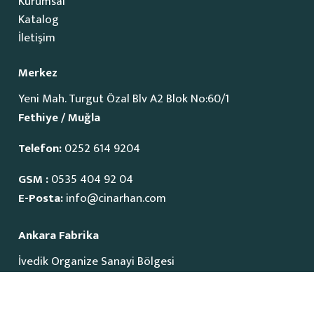
Kurumsal
Katalog
İletişim
Merkez
Yeni Mah. Turgut Özal Blv A2 Blok No:60/1
Fethiye / Muğla
Telefon:
0252 614 9204
GSM :
0535 404 92 04
E-Posta:
info@cinarhan.com
Ankara Fabrika
İvedik Organize Sanayi Bölgesi
1515 Cadde No:23
Yenimahalle / Ankara