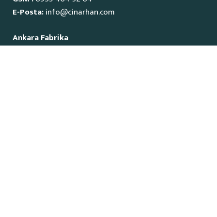
E-Posta:
info@cinarhan.com
Ankara Fabrika
İvedik Organize Sanayi Bölgesi
1515 Cadde No:23
Yenimahalle / Ankara