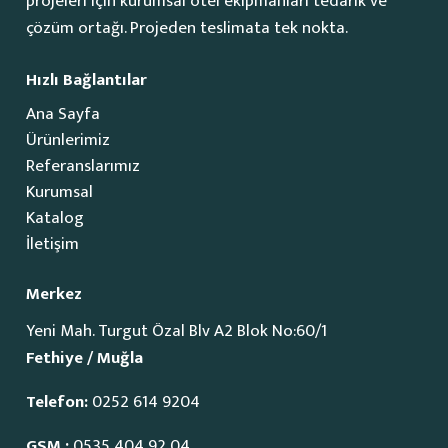
projeleri için kurumsal otel ekipmanları tedarik ve
çözüm ortağı. Projeden teslimata tek nokta.
Hızlı Bağlantılar
Ana Sayfa
Ürünlerimiz
Referanslarımız
Kurumsal
Katalog
İletişim
Merkez
Yeni Mah. Turgut Özal Blv A2 Blok No:60/1
Fethiye / Muğla
Telefon:
0252 614 9204
GSM :
0535 404 92 04