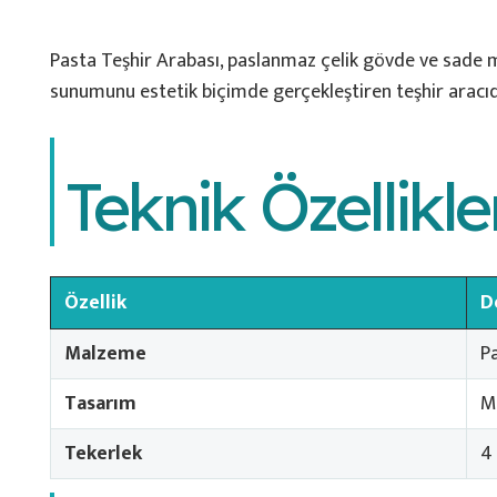
Pasta Teşhir Arabası, paslanmaz çelik gövde ve sade m
sunumunu estetik biçimde gerçekleştiren teşhir aracıd
Teknik Özellikle
Özellik
D
Malzeme
P
Tasarım
M
Tekerlek
4