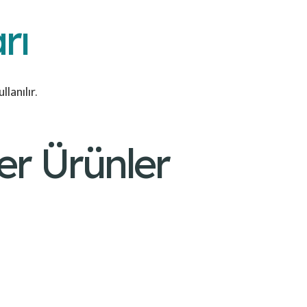
rı
lanılır.
er Ürünler