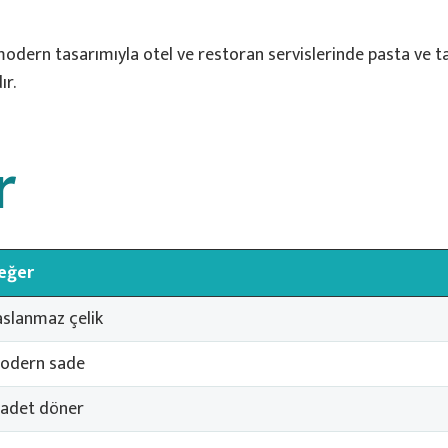
odern tasarımıyla otel ve restoran servislerinde pasta ve ta
ır.
r
eğer
aslanmaz çelik
odern sade
 adet döner