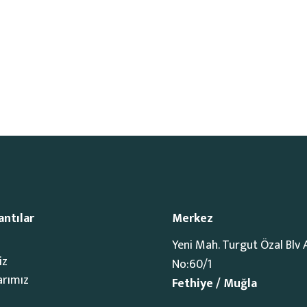
antılar
Merkez
Yeni Mah. Turgut Özal Blv 
iz
No:60/1
arımız
Fethiye / Muğla