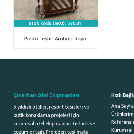
Stok kodu (SKU):
330.31
Pasta Teşhir Arabası Royal
Çınarhan Otel Ekipmanları
Hızlı Bağl
Ana Sayfa
5 yıldızlı oteller, resort tesisleri ve
Ürünlerim
butik konaklama projeleri için
Referansl
kurumsal otel ekipmanları tedarik ve
Kurumsal
çözüm ortağı. Projeden teslimata