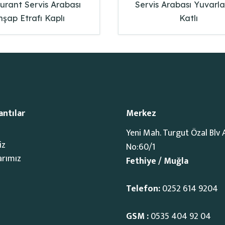
urant Servis Arabası
Servis Arabası Yuvarla
hşap Etrafı Kaplı
Katlı
antılar
Merkez
Yeni Mah. Turgut Özal Blv 
iz
No:60/1
arımız
Fethiye / Muğla
Telefon:
0252 614 9204
GSM :
0535 404 92 04