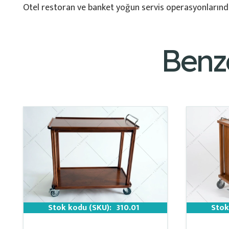
Otel restoran ve banket yoğun servis operasyonlarında 
Benz
Stok kodu (SKU):
310.01
Stok