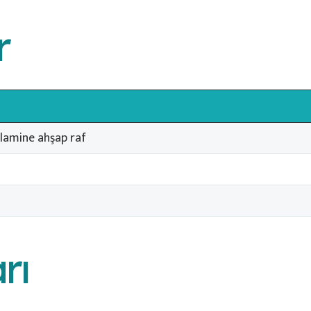
r
 lamine ahşap raf
rı