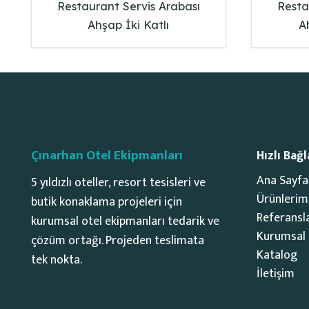
Restaurant Servis Arabası
Resta
Ahşap İki Katlı
A
Çınarhan Otel Ekipmanları
Hızlı Bağl
Ana Sayfa
5 yıldızlı oteller, resort tesisleri ve
Ürünlerim
butik konaklama projeleri için
Referansl
kurumsal otel ekipmanları tedarik ve
Kurumsal
çözüm ortağı. Projeden teslimata
Katalog
tek nokta.
İletişim