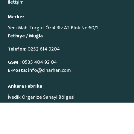
İletişim
Merkez
Yeni Mah. Turgut Özal Blv A2 Blok No:60/1
Fethiye / Muğla
Telefon:
0252 614 9204
GSM :
0535 404 92 04
E-Posta:
info@cinarhan.com
Ankara Fabrika
İvedik Organize Sanayi Bölgesi
1515 Cadde No:23
Yenimahalle / Ankara