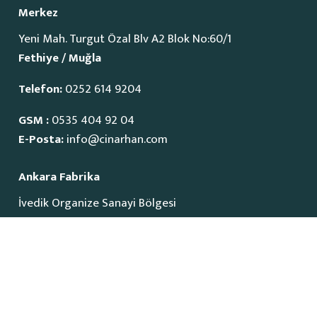
Merkez
Yeni Mah. Turgut Özal Blv A2 Blok No:60/1
Fethiye / Muğla
Telefon:
0252 614 9204
GSM :
0535 404 92 04
E-Posta:
info@cinarhan.com
Ankara Fabrika
İvedik Organize Sanayi Bölgesi
1515 Cadde No:23
Yenimahalle / Ankara